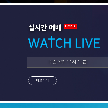
실시간 예배
LIVE
주일 3부: 11시 15분
금요예배: 저녁 8시
토요비전예배: 오전 6시(매월 첫주)
바로가기