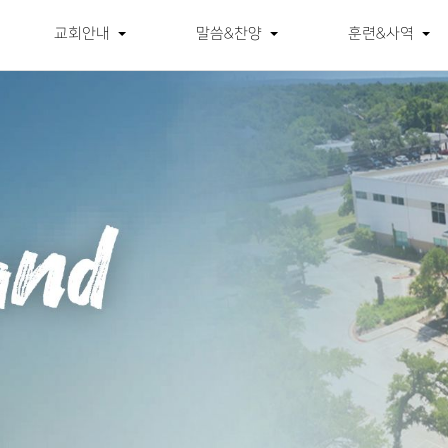
교회안내
말씀&찬양
훈련&사역